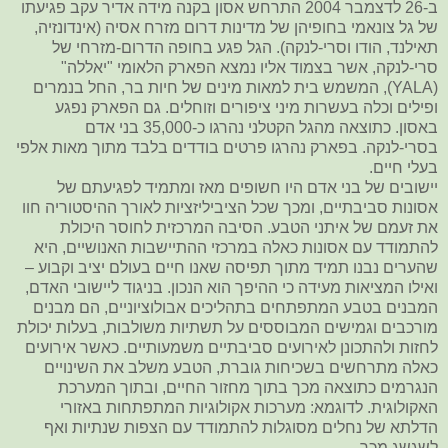
ב-26 לדצמבר 2004 התרחש אסון בקנה מידה אדיר עקב פגיעתו
של גל צונאמי בחופיהן של מדינות דרום מזרח אסיה (אינדונזיה,
תאילנד, הודו וסרי-לנקה). הגל פגע בחופה הדרום-מזרחי של
סרי-לנקה, אשר בצמוד אליו נמצא הפארק הלאומי "יאללה"
(YALA), המשמש בית למאות מינים של חיות בר, החל בנמרים
ופילים וכלה בעשרות מיני ציפורים וזוחלים. גם הפארק נפגע
באסון. כתוצאה מהגל הקטלני נהרגו כ-35,000 בני אדם
בסרי-לנקה. בפארק נהרגו פרטים בודדים בלבד מתוך מאות אלפי
בעלי חיים.
יישובים של בני אדם היו חשופים מאז ומתמיד לפגיעתם של
אסונות סביבתיים, ומכך שכל הציביליזציות לאורך ההיסטוריה חוו
את זעמם של איתני הטבע. הסיבה המרכזית לחוסר היכולת
להתמודד עם אסונות כאלה במרכזי ההתיישבות האנושיים, היא
שהערים נבנו תמיד מתוך תפיסה שאנו חיים בעולם יציב וקבוע –
ואילו המציאות מעידה כי ההיפך הוא הנכון. בניגוד ליישובי האדם,
המבנים בטבע המתפתחים בתהליכים אבולוציוניים, הם מבנים
מורכבים וגמישים המבוססים על תשתיות משולבות, בעלות יכולת
לחזות ולהתכונן לאירועים סביבתיים משמעותיים. כאשר אירועים
כאלה מתרחשים בשכיחות גוברת, הטבע משלב את השינויים
הנגרמים כתוצאה מכך בתוך מחזור החיים, ובתוך המערכת
האקולוגית. לדוגמא: מערכות אקולוגיות המתפתחות באזורי
הדלתא של נחלים מסוגלות להתמודד עם הצפות שנתיות ואף
לשגשג מכך.