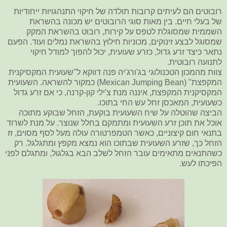
רובוטים הם לעיתים קרובות תולדה של חיקוי התנהגויות ייחודיות
של בעלי חיים. בין מאות סוגי הרובוטים יש מכונה בהשראת
השממית שמסוגלת לטפס על קירות, רובוט בהשראת המקק
שמסוגל לבצע זינוקים, מכוניות חילוץ בהשראת נמלים ועוד. הפעם
נתאר כיצד זרע גדול, כזרע שעועית, יכול להפוך למודל חיקוי
לתנועה רובוטית.
צוות מהמכון הטכנולוגי בג'ורג'יה פנה דווקא ל"שעועית המקסיקנית
המקפצת" (Mexican Jumping Bean) כמקור להשראה. השעועית
המקסיקנית המקפצת, איננה מנת צ'ילי קון-קרנה, כי אם זרע גדול
כשעועית, המאכסן זחל עש החי בתוכו.
הביצה שהוטלה על שיח השעועית בוקעת, הזחל שבוקע מתוכה
אוכל את תוכן זרע השעועית ומתמקם בחלל שנוצר. על מנת לשרוד
בתנאי חום קיצוניים, כאשר הטמפרטורה עולה מעל לסף מסוים, זז
הזחל כך, שזרע השעועית שבתוכו הוא נמצא מקפץ ומתגלגל. רק
כשהתנאים מתאימים עובר הזחל לשלב הבא בגלגול, ומתגלם לפני
הפיכתו לעש.