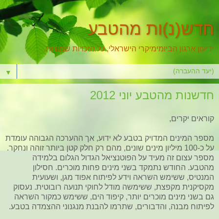
חדש(נ)ות מהטבע
ידיעון ארגון הביומימיקרי הישראלי, כל הזכויות שמורות.
▼
חדשנות מהטבע יוני 2012
קוראים יקרים,
מספר המינים המדויק בטבע לא ידוע, אך ההערכה הגבוהה עומדת
על כ-100 מיליון מינים שונים, מהם רק חלק קטן ביותר זוהה ונחקר.
מספר עצום זה מעיד על הפוטנציאל הגדול הגלום בלמידה
מהטבע. החודש נתמקד בשני מינים פחות מוכרים. חסילון
המנטיס, ששימש השראה וידע לפיתוח אפוד מגן, ושעועית
מקסיקנית מקפצת, ששימשה מודל לחוקי תנועה רובוטית. נעסוק
גם בשני מינים מוכרים יותר, קיפוד הים, ששימש כמקור השראה
לפיתוח מבנה, והדבורים, שתרמו להבנת מנגנוני ההצמדה בטבע.