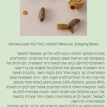
Mexican Jumping Bean התמונה באדיבות Ahmed.yosri
מטרת המחקר לפתח רובוט ללא רגליים, שמסוגל לתפקד
באמצעות סט הוראות פשוט ובאופן יעיל אנרגטית. המהנדסים
השותפים לפרויקט בחנו את תנועת זרעי השעועית. הם הניחו את
זרעי השעועית שאכסנו את הזחלים על משטח עם גרדיאנט
טמפרטורה: קר בקצה אחד וחם בקצה השני. בתבנית תנועה
מדויקת ניסו כל הזחלים להגיע לקצה הקר. זרעי השעועית קפצו
85% מהזמן, התגלגלו 14% מהזמן וזינקו באחוז אחד מהזמן.
לאור התוצאות האלה פיתחו המדענים אלגוריתם לבקרת תנועתו
של רובוט מתגלגל עם חוקיות דומה: תנועה אקראית לימין או
לשמאל, תנועה לכיוון טמפרטורה נמוכה יותר ועצירה בהגעה
לטמפרטורה הדרושה.
רובוטים מסוג זה יכולים להוות חיישנים לא יקרים, מכיוון שמספר