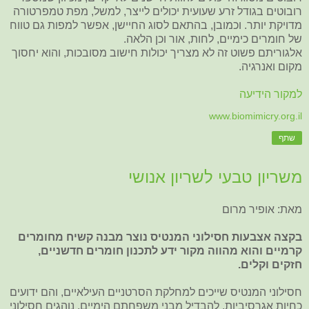
רובוטים בגודל זרע שעועית יכולים לייצר, למשל, מפת טמפרטורה
מדויקת יותר. וכמובן, בהתאם לסוג החיישן, אפשר למפות גם טווח
של חומרים כימיים, לחות, אור וכן הלאה.
אלגוריתם פשוט זה לא מצריך יכולות חישוב מסובכות, והוא יחסוך
מקום ואנרגיה.
למקור הידיעה
www.biomimicry.org.il
שתף
משריון טבעי לשריון אנושי
מאת: אופיר מרום
בקצה אצבעות חסילוני המנטיס נוצר מבנה קשיח מחומרים
קרמיים והוא מהווה מקור ידע לתכנון חומרים חדשניים,
חזקים וקלים.
חסילוני המנטיס שייכים למחלקת הסרטניים העילאיים, והם ידועים
כחיות אגרסיביות. להבדיל מבני משפחתם הימיים, נוהגים חסילוני