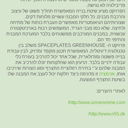
פריבילגיה לא נגישה.
הפרויקט מציע שיטת בנייה המאפשרת תהליך פשוט של עיצוב
והרכבת מבנים. כל חלקי המבנה עשויים מלוחות דקים,
שצורותיהם הגיאומטריות מאפשרים העברת כוחות של מתיחה
ולחיצה. שלא כמו מבני הגריד, המשמשים רבות בארכיטקטורה
עכשווית, במבנים המורכבים ממשטחים בלבד המערכת המבנית
והחיפוי חד הם.
פרויקט ה- SPACEPLATES GREENHOUSE משלב בין
טכנולוגיה דיגיטלית, המאפשרת תכנון מוקפד ומדויק, לבין עבודת
בנייה פשוטה ומודולארית, שכל אחד יכול להרכיב בעזרת כלי
עבודה ידניים בלבד. הרעיון הוא שהלקוחות יוכלו להרכיב את
המבנה שלהם ע"י בחירת רזולוציית התצרף וסוג הצורות שירכיבו
אותו.
אנימציה
זו מדגימה כיצד הלקוח יכול לעצב את המבנה שלו
בשיטת התצרף המוצעת.
לאתרי היוצרים:
http://www.anneromme.com/
http://www.n55.dk/