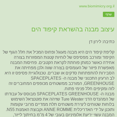
www.biomimicry.org.il
שתף
עיצוב מבנה בהשראת קיפוד הים
כתיבה: לירון דן
קליפת קיפוד הים היא מבנה מעוגל ופחוס המכיל את חלל הגוף של
הקיפוד ומורכב מפסיפס של לוחיות קטנות המפוזרות בצורה
אחידה כאשר כמותן פוחתת לקראת הקטבים. פחיסות המבנה
מאפשרת פיזור של העומסים בצורה שווה ולכן מפחיתה את
הסבירות להתפתחות סדקים או שברים. טכנולוגיית פסיפס זו היא
לב הרעיון התכנוני של מבנה ה- SPACEPLATES
GREENHOUSE, המורכב ממשטחים מכופפים המחוברים זה
לזה ומקיפים חלל פנימי פתוח.
מבנה ה- SPACEPLATES GREENHOUSE מבוסס על עבודתו
של המהנדס הדני Ture Wester שזיהה את פוטנציאל השימוש
בלוחות שטוחים ליצירת משטחים תלת ממדיים מרובי עקומות
ותוכנן על ידי האדריכלית ANNE ROMME וקבוצת האמנות N55.
המבנה עשוי יריעת אלומיניום בעובי של 4 מ"מ בחיתוך לייזר,