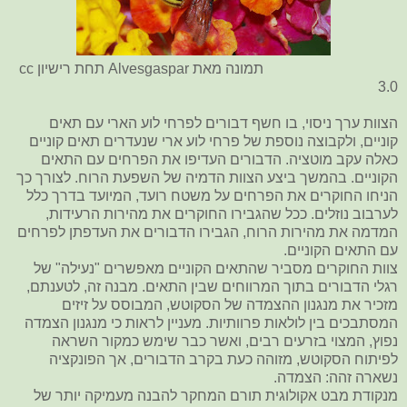
תמונה מאת Alvesgaspar תחת רישיון cc
3.0
הצוות ערך ניסוי, בו חשף דבורים לפרחי לוע הארי עם תאים
קוניים, ולקבוצה נוספת של פרחי לוע ארי שנעדרים תאים קוניים
כאלה עקב מוטציה. הדבורים העדיפו את הפרחים עם התאים
הקוניים. בהמשך ביצע הצוות הדמיה של השפעת הרוח. לצורך כך
הניחו החוקרים את הפרחים על משטח רועד, המיועד בדרך כלל
לערבוב נוזלים. ככל שהגבירו החוקרים את מהירות הרעידות,
המדמה את מהירות הרוח, הגבירו הדבורים את העדפתן לפרחים
עם התאים הקוניים.
צוות החוקרים מסביר שהתאים הקוניים מאפשרים "נעילה" של
רגלי הדבורים בתוך המרווחים שבין התאים. מבנה זה, לטענתם,
מזכיר את מנגנון ההצמדה של הסקוטש, המבוסס על זיזים
המסתבכים בין לולאות פרוותיות. מעניין לראות כי מנגנון הצמדה
נפוץ, המצוי בזרעים רבים, ואשר כבר שימש כמקור השראה
לפיתוח הסקוטש, מזוהה כעת בקרב הדבורים, אך הפונקציה
נשארה זהה: הצמדה.
מנקודת מבט אקולוגית תורם המחקר להבנה מעמיקה יותר של