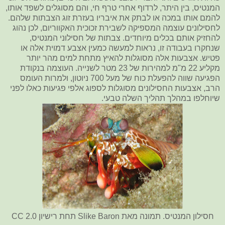
המנטיס, בין היתר, לרדוף אחרי טרף חי, והם מסוגלים לשפד אותו,
להמם אותו במכה או לבתק את איבריו בעזרת זוג הצבתות שלהם.
לחסילונים עוצמה המספיקה לשבירת זכוכית האקווריום, לכן נהוג
להחזיק אותם בכלים מיוחדים. צבתות של חסילוני המנטיס,
שנחקרו בעבודה זו, נראות למעשה כמעין אצבע דמוית אלה או
פטיש. אצבעות אלה מסוגלות להאיץ מתחת למים מהר יותר
מקליע 22 מ"מ למהירות של 23 מטר לשנייה. העוצמה בנקודת
הפגיעה שווה להפעלת כוח של מעל 700 ניוטון, ולמרות העומס
הרב, אצבעות החסילונים מסוגלות לספוג אלפי פגיעות כאלו לפני
שיוחלפו במהלך תהליך השלה טבעי.
חסילון המנטיס. תמונה מאת Slike Baron תחת רישיון CC 2.0