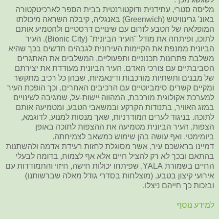
מליסה סטרי, עתידנית ודוקטורנטית בבית הספר לארכיטקטורה
באונ' גרינוויטש (Greenwich) באנגליה, קיבלה השראה מיכולתו
המופלאה של הטבע לזרום עם שינויים דרסטיים ולהטמיע אותם
לתוכו, ופיתחה את מודל "העיר הביונית" (Bionic City). העיר
הביונית ממנפת את הקיימות העירונית לגבהים חדשים בכך שהיא
משלבת פתרונות תכנוניים ותפעוליים, המשלבים את האתגרים
הסביבתיים עם צורכי האדם. העיר הביונית מעודדת את יצירתם
של מבנים ותשתיות מורכבות ודינאמיות, שבהן כל רכיב מתקשר
ומקיים קשרים סימביוטיים עם הרכיבים האחרים, וכך הופכת העיר
למערכת אקולוגית מורכבת, המהווה יישות-על, שמגיבה לשינויים
במזג האוויר, בתנודות הקרקע ובמשאבי הטבע, ומטמיעה אותם
לתוכה. בניגוד לערים המודרניות, שאך מנסות למנוע, לדוגמא,
הצפות, העיר הביונית מטמיעה את ההצפות לתוכה באופן
ביומימטי, ואף עושה בהן שימוש כמשאב לצמיחתה.
דמיינו בראשכם עיר, אשר מסוגלת לחזות רעידת אדמה ולהשתנות
בהתאם ובכך לא רק להציל חיים אלא אף לצמוח, בדומה לבעלי
החיים בשמורת YALA, שפיתחו יכולות חישה, חיזוי והתמודדות עם
אירועי קיצון בטבע, (מוצלחות בסדרי גודל מאלה שברשותנו)
ובזכות כך חייהם ניצלו.
למידע נוסף