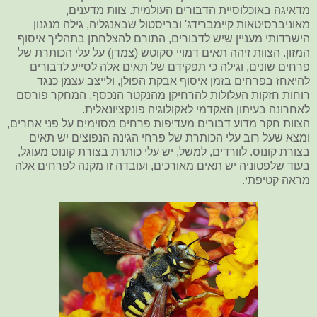
מדאיגה באוכלוסיית הדבורים העולמית. צוות מדענים,
מאוניברסיטאות קיימברידג' ובריסטול שבאנגליה, גילה מנגנון
הישרדותי מעניין שיש לדבורים, התורם להצלחתן בתהליך איסוף
המזון. הצוות זיהה תאים דמויי סקוטש (צמדן) על עלי הכותרת של
פרחים שונים, וגילה כי תפקידם של תאים אלה לסייע לדבורים
להיאחז בפרחים בזמן איסוף אבקת הפולן, ולייצב עצמן כנגד
רוחות חזקות העלולות להרחיקן מהנקטר הנכסף. המחקר פורסם
לאחרונה בעיתון האקדמי לאקולוגיה פונקציונאלית.
הצוות חקר מדוע דבורים מעדיפות פרחים מסוימים על פני אחרים,
ומצא שעל רוב עלי הכותרת של פרחי הגינה הנפוצים יש תאים
בצורת קונוס. לוורדים, למשל, יש עלי כותרת בצורת קונוס מעוגל,
בעוד שלפטוניה יש תאים מאורכים, ועובדה זו מקנה לפרחים אלה
מראה קטיפתי.