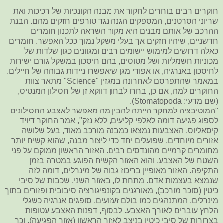
חוקרים רבים בוחרים לחקור את מבנה הקונכיות של רכיכות ואת
שריוני הסרטנים, המספקים הגנה נגד טורפים חזקים מהם. הבנת
ההרכב של אותם מבנים היא מקור השראה לתכנון חומרים
חדשניים, שיהיו חזקים אך בעלי משקל נמוך ככל האפשר. חומרים
כאלה דרושים למימוש יישומים רבים ומגוונים כגון שלדות של
מכוניות חשמליות ושל מטוסים, בהם חיסכון במשקל גורם ישירות
לחיסכון באנרגיה, או אפודי מגן שיאפשרו ניידות גבוהה של חיילים.
במאמר שהתפרסם לאחרונה במגזין "Science" מתאר צוות
החוקרים למה, אם כן, בחרו לבחון דווקא זן של חסילון המנטיס,
(שם מדעי: Stomatopoda).
"המוטיבציה למחקר הייתה להבין מה מאפשר לאצבע החסילונים
לספוג פגיעה דומה לאלפי קליעים, ללא נזק", אמר החוקר דיויד
קיסאליוס. האצבעות נמצאו כמבנה מורכב מאוד, בעל שלושה
אזורים מיוחדים, שפועלים יחד כדי ליצור מבנה, שהוא קשיח יותר
מחומרים קרמיים מהונדסים רבים. האזור הראשון ממוקם על פני
השטח של האצבע, והוא האזור הקשיח הפוגע במטרה בזמן
התקיפה. האזור מאופיין בריכוז גבוה של מינרלים, דומה לזה
שנמצא בעצמות אדם. מתחת לו, באזור השני, שכבות של סיבי
כיטין (סוכר מורכב), מאורגנים בקונפיגורציה סיבובית ופזורים בתוך
מינרלים, המתנהגים כמו בולם זעזועים, סופגים אנרגיה כשגלי
הלחץ עוברים לאורך האצבע. לבסוף, דפנות האצבע עטופות
בצרורות של סיבי כיטין בניצב לאזור הראשון (אזור הפגיעה), וכך